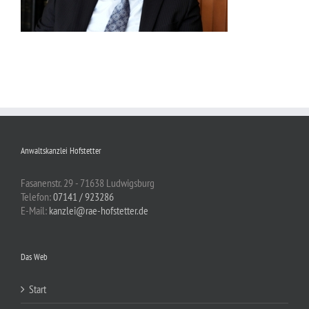
Anwaltskanzlei Hofstetter
Fasanenstr. 29 - 71638 Ludwigsburg
Telefon:
07141 / 923286
E-Mail:
kanzlei@rae-hofstetter.de
Das Web
Start